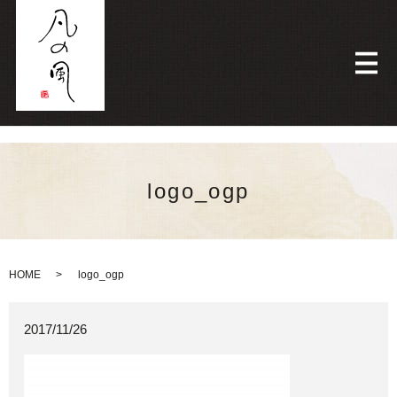
メ
logo_ogp
HOME
logo_ogp
2017/11/26