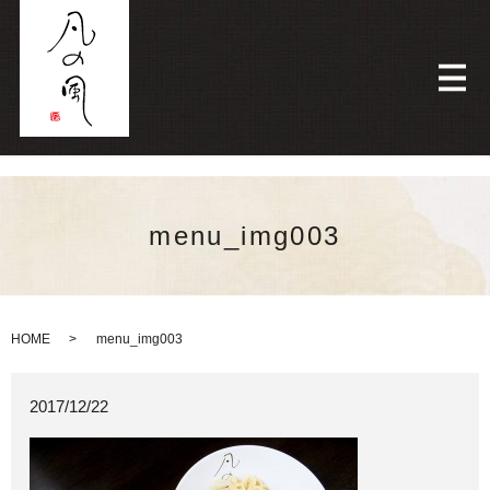
メ
menu_img003
HOME
menu_img003
2017/12/22