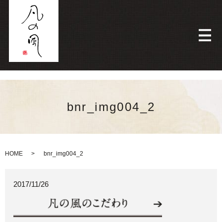
メ
bnr_img004_2
HOME
bnr_img004_2
2017/11/26