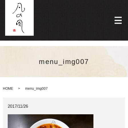
メ
menu_img007
HOME
menu_img007
2017/11/26