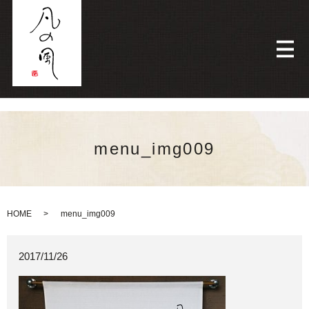
メ
menu_img009
HOME
menu_img009
2017/11/26