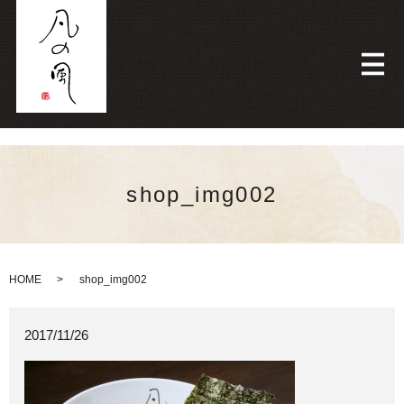
メ
shop_img002
HOME
shop_img002
2017/11/26