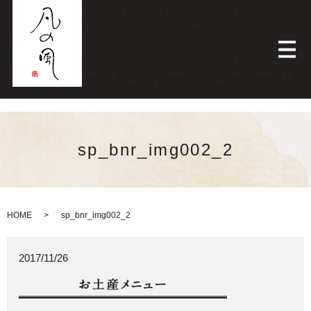
メ
sp_bnr_img002_2
HOME
sp_bnr_img002_2
2017/11/26