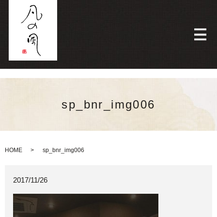
メ
sp_bnr_img006
HOME
sp_bnr_img006
2017/11/26